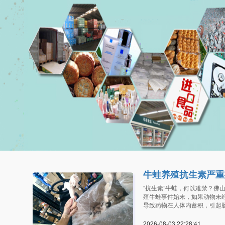
牛蛙养殖抗生素严重
“抗生素”牛蛙，何以难禁？
殖牛蛙事件始末，如果动物未
导致药物在人体内蓄积，引起
2026-08-03 22:28:4